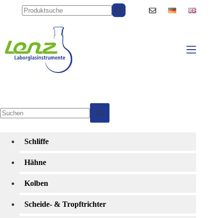
Zum
Inhalt
springen
Keine
Ergebnisse
Schliffe
Hähne
Kolben
Scheide- & Tropftrichter