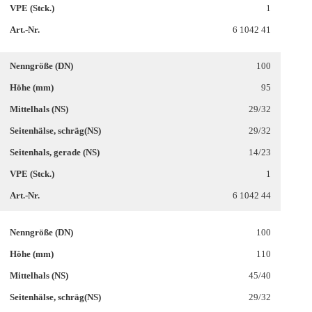
1
6 1042 41
100
95
29/32
29/32
14/23
1
6 1042 44
100
110
45/40
29/32