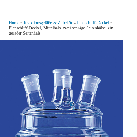
Home
»
Reaktionsgefäße & Zubehör
»
Planschliff-Deckel
»
Planschliff-Deckel, Mittelhals, zwei schräge Seitenhälse, ein
gerader Seitenhals