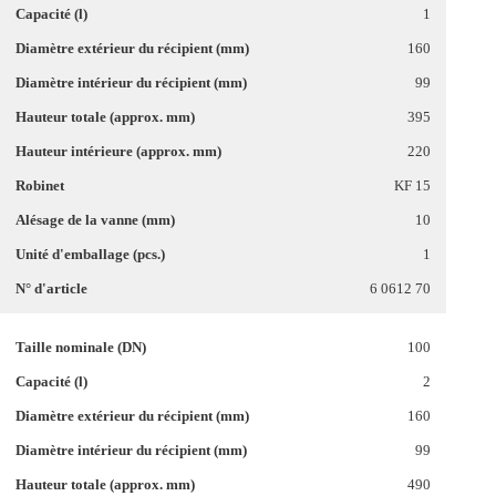
1
160
99
395
220
KF 15
10
1
6 0612 70
100
2
160
99
490