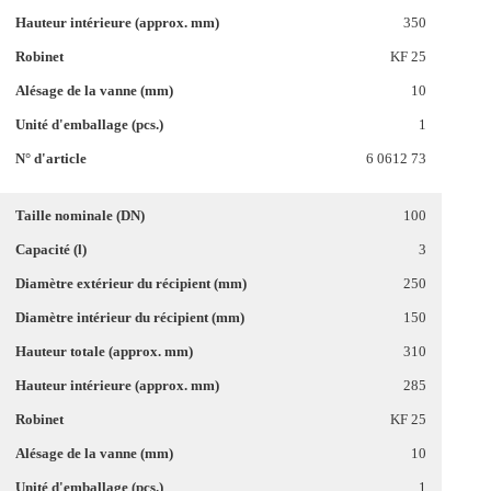
350
KF 25
10
1
6 0612 73
100
3
250
150
310
285
KF 25
10
1