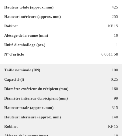
425
255
KF 15
10
1
6 0611 58
100
0,25
160
99
315
140
KF 15
10