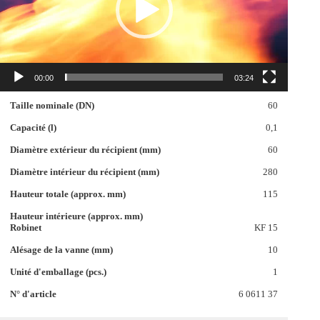
00:00
03:24
60
0,1
60
280
115
KF 15
10
1
6 0611 37