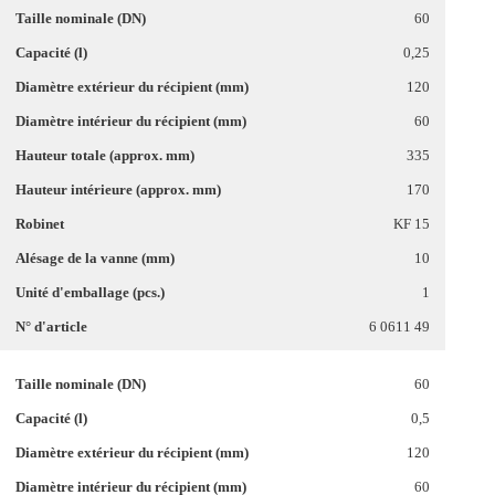
60
0,25
120
60
335
170
KF 15
10
1
6 0611 49
60
0,5
120
60