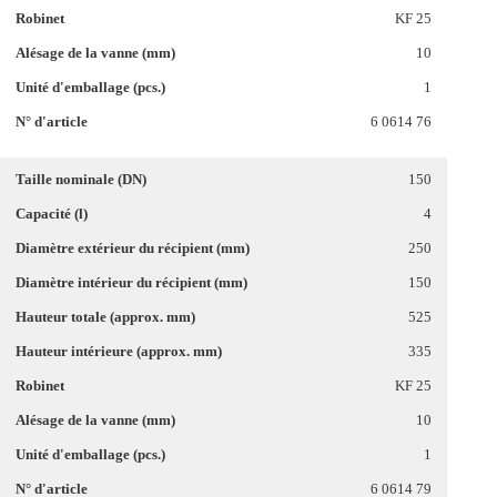
KF 25
10
1
6 0614 76
150
4
250
150
525
335
KF 25
10
1
6 0614 79