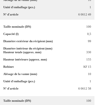
1
6 0612 49
100
0,5
99
330
155
KF 15
10
1
6 0612 58
100