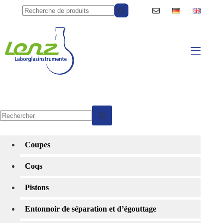
Passer
au
contenu
Aucun
résultat
Coupes
Coqs
Pistons
Entonnoir de séparation et d’égouttage