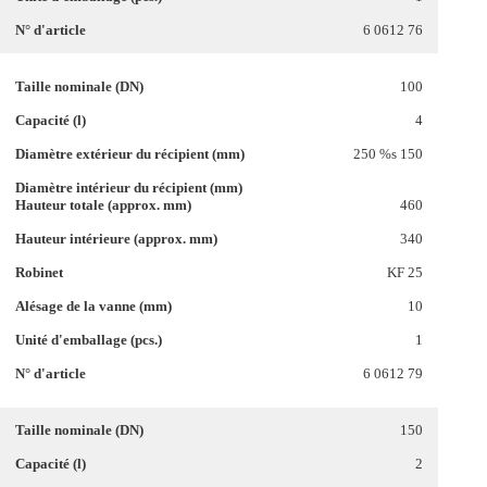
6 0612 76
100
4
250 %s 150
460
340
KF 25
10
1
6 0612 79
150
2