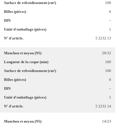
100
6
–
1
5 2232 13
29/32
160
100
6
–
1
5 2232 14
14/23