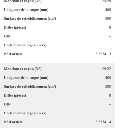
24/29
400
300
8
–
1
5 2234 13
29/32
400
300
8
–
1
5 2234 14