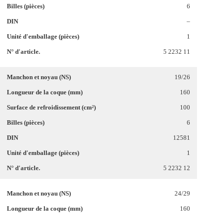
6
–
1
5 2232 11
19/26
160
100
6
12581
1
5 2232 12
24/29
160