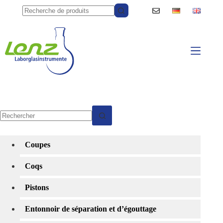
Passer
au
contenu
Aucun
résultat
Coupes
Coqs
Pistons
Entonnoir de séparation et d’égouttage