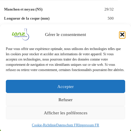
29/32
500
400
Gérer le consentement
10
–
Pour vous offrir une expérience optimale, nous utilisons des technologies telles que
les cookies pour stocker et accéder aux informations de votre appareil. Si vous
1
acceptez ces technologies, nous pourrons traiter des données comme votre
5 2235 14
comportement de navigation et vos identifiants uniques sur ce site web. Si vous
refusez ou retirez votre consentement, certaines fonctionnalités pourraient être altérées.
Accepter
Refuser
Afficher les préférences
Protection des données
Mentions légales
Cookie-Richtlinie
Datenschutz FR
Impressum FR
© 2026 – Lenz Laborglas GmbH & Co. KG