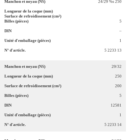
24/29 %s 250
5
–
1
5 2233 13
29/32
250
200
5
12581
1
5 2233 14