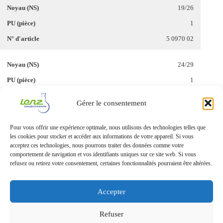
19/26
1
5 0970 02
24/29
1
5 0970 03
Gérer le consentement
29/32
Pour vous offrir une expérience optimale, nous utilisons des technologies telles que
les cookies pour stocker et accéder aux informations de votre appareil. Si vous
1
acceptez ces technologies, nous pourrons traiter des données comme votre
5 0970 04
comportement de navigation et vos identifiants uniques sur ce site web. Si vous
refusez ou retirez votre consentement, certaines fonctionnalités pourraient être altérées.
Accepter
Refuser