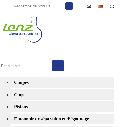
Passer
au
contenu
Aucun
résultat
Coupes
Coqs
Pistons
Entonnoir de séparation et d’égouttage