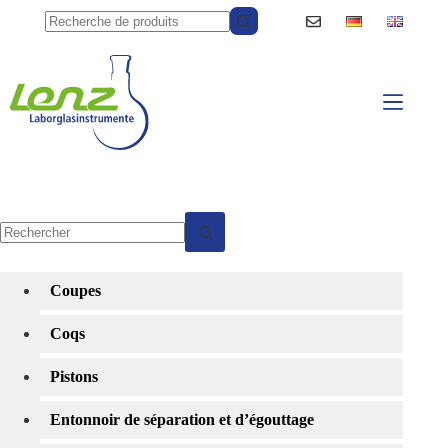
Passer
au
contenu
Aucun
résultat
Coupes
Coqs
Pistons
Entonnoir de séparation et d’égouttage