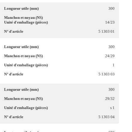
300
14/23
5 1303 01
300
24/29
1
5 1303 03
300
29/32
s 1
5 1303 04