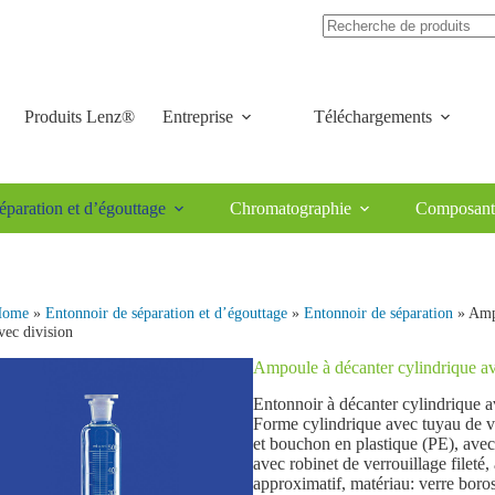
Produits Lenz®
Entreprise
Téléchargements
éparation et d’égouttage
Chromatographie
Composants 
Home
»
Entonnoir de séparation et d’égouttage
»
Entonnoir de séparation
» Ampo
vec division
Ampoule à décanter cylindrique av
Entonnoir à décanter cylindrique a
Forme cylindrique avec tuyau de v
et bouchon en plastique (PE), avec
avec robinet de verrouillage fileté
approximatif, matériau: verre boros