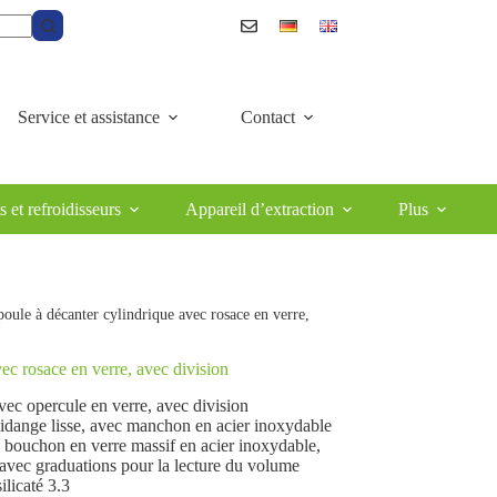
Service et assistance
Contact
et refroidisseurs
Appareil d’extraction
Plus
ule à décanter cylindrique avec rosace en verre,
ec rosace en verre, avec division
vec opercule en verre, avec division
idange lisse, avec manchon en acier inoxydable
 bouchon en verre massif en acier inoxydable,
, avec graduations pour la lecture du volume
ilicaté 3.3