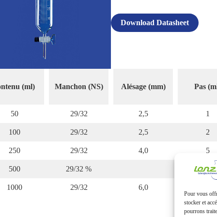
Download Datasheet
ntenu (ml)
Manchon (NS)
Alésage (mm)
Pas (m
50
29/32
2,5
1
100
29/32
2,5
2
250
29/32
4,0
5
500
29/32 %
1000
29/32
6,0
s 20
Pour vous offr
stocker et acc
pourrons trait