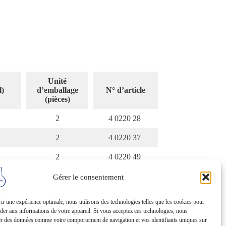
Unité
l)
d’emballage
N° d’article
(pièces)
2
4 0220 28
2
4 0220 37
2
4 0220 49
2
4 0220 58
Gérer le consentement
2
4 0220 70
ir une expérience optimale, nous utilisons des technologies telles que les cookies pour
éder aux informations de votre appareil. Si vous acceptez ces technologies, nous
er des données comme votre comportement de navigation et vos identifiants uniques sur