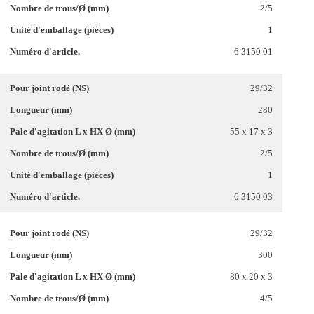
2/5
1
6 3150 01
29/32
280
55 x 17 x 3
2/5
1
6 3150 03
29/32
300
80 x 20 x 3
4/5