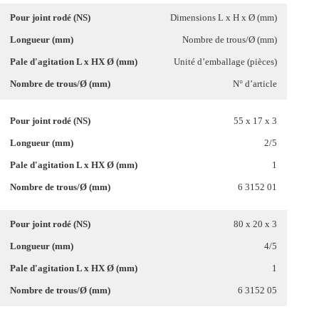
Dimensions L x H x Ø (mm)
Nombre de trous/Ø (mm)
Unité d’emballage (pièces)
N° d’article
55 x 17 x 3
2/5
1
6 3152 01
80 x 20 x 3
4/5
1
6 3152 05