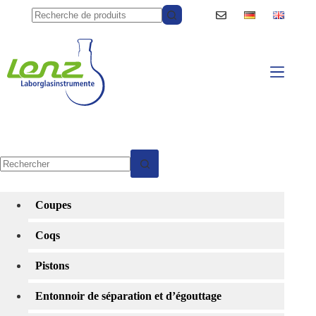
Passer
au
contenu
Aucun
résultat
Coupes
Coqs
Pistons
Entonnoir de séparation et d’égouttage