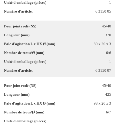
1
6 3150 05
45/40
370
80 x 20 x 3
6/6
1
6 3150 07
45/40
425
98 x 20 x 3
6/7
1