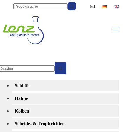
Zum
Inhalt
springen
Keine
Ergebnisse
Schliffe
Hähne
Kolben
Scheide- & Tropftrichter