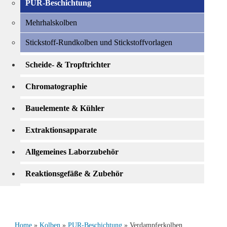
PUR-Beschichtung
Mehrhalskolben
Stickstoff-Rundkolben und Stickstoffvorlagen
Scheide- & Tropftrichter
Chromatographie
Bauelemente & Kühler
Extraktionsapparate
Allgemeines Laborzubehör
Reaktionsgefäße & Zubehör
Home
»
Kolben
»
PUR-Beschichtung
» Verdampferkolben