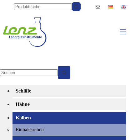
Zum
Inhalt
springen
Keine
Ergebnisse
Schliffe
Hähne
Kolben
Einhalskolben