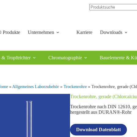
 Produkte
Unternehmen
Karriere
Downloads
 & Tropftrichter
Chromatographie
Bauelemente & Kü
Home
»
Allgemeines Laborzubehör
»
Trockenrohre
» Trockenrohre, gerade (Ch
Trockenrohre, gerade (Chlorcalci
Trockenrohre nach DIN 12610, ger
hergestellt aus DURAN®-Rohr
Download Datenblatt