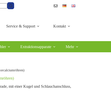
Service & Support
Kontakt
hler
Extraktionsapparate
Mehr
lorcalciumröhren)
umröhren)
ade, mit einer Kugel und Schlauchanschluss,