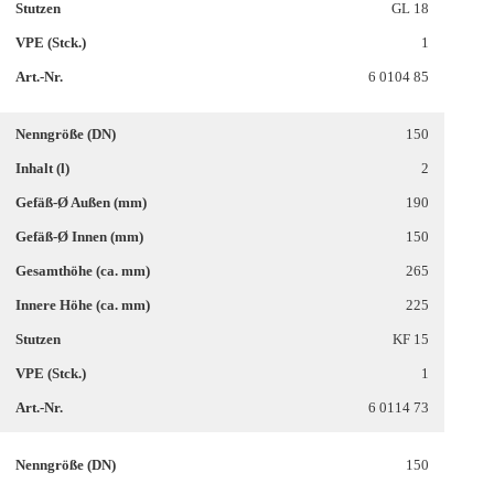
GL 18
1
6 0104 85
150
2
190
150
265
225
KF 15
1
6 0114 73
150