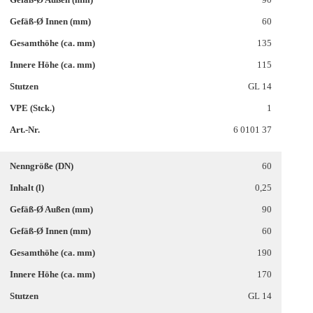
60
135
115
GL 14
1
6 0101 37
60
0,25
90
60
190
170
GL 14