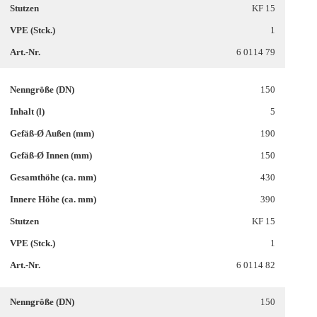
KF 15
1
6 0114 79
150
5
190
150
430
390
KF 15
1
6 0114 82
150