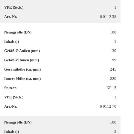
1
6 0112 58
100
1
130
99
245
220
KF 15
1
6 0112 70
100
2