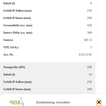
6
250
200
420
360
KF 15
1
6 0115 85
200
10
250
200
495
Zustimmung verwalten
440