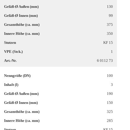
130
99
375
350
KF 15
1
6 0112 73
100
3
190
150
325
285
KF 15