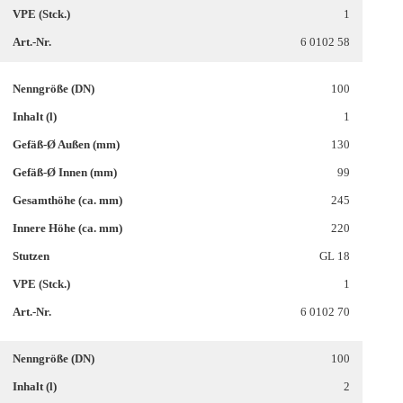
1
6 0102 58
100
1
130
99
245
220
GL 18
1
6 0102 70
100
2