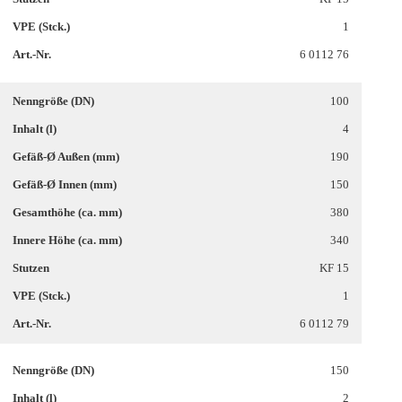
1
6 0112 76
100
4
190
150
380
340
KF 15
1
6 0112 79
150
2