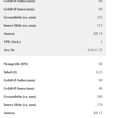
90
60
135
115
KF 15
1
6 0111 37
60
0,25
90
60
190
170
KF 15