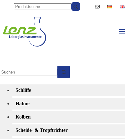
Zum
Inhalt
springen
Keine
Ergebnisse
Schliffe
Hähne
Kolben
Scheide- & Tropftrichter