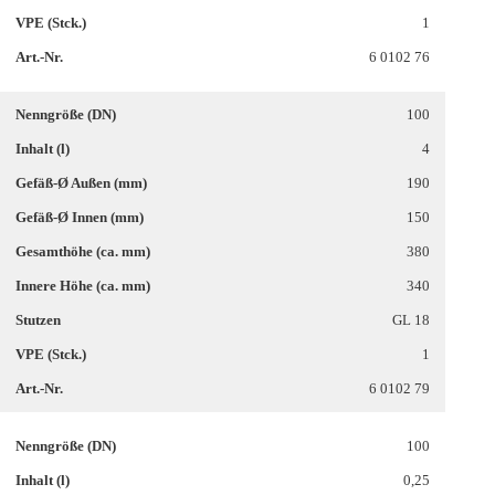
1
6 0102 76
100
4
190
150
380
340
GL 18
1
6 0102 79
100
0,25