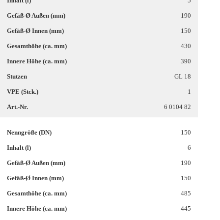
5
190
150
430
390
GL 18
1
6 0104 82
150
6
190
150
485
445