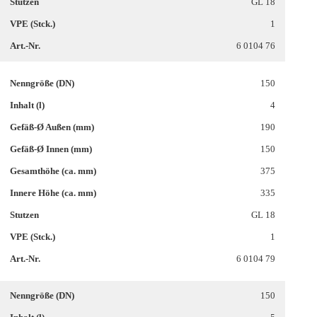
GL 18
1
6 0104 76
150
4
190
150
375
335
GL 18
1
6 0104 79
150