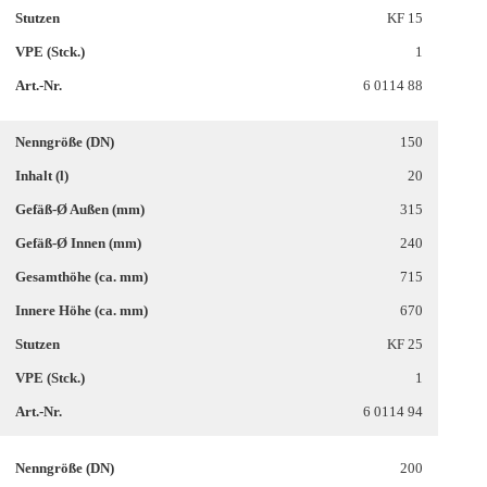
KF 15
1
6 0114 88
150
20
315
240
715
670
KF 25
1
6 0114 94
200