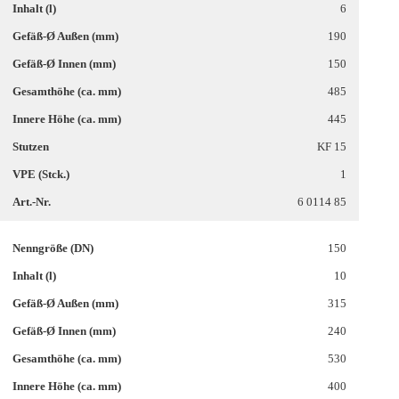
6
190
150
485
445
KF 15
1
6 0114 85
150
10
315
240
530
400