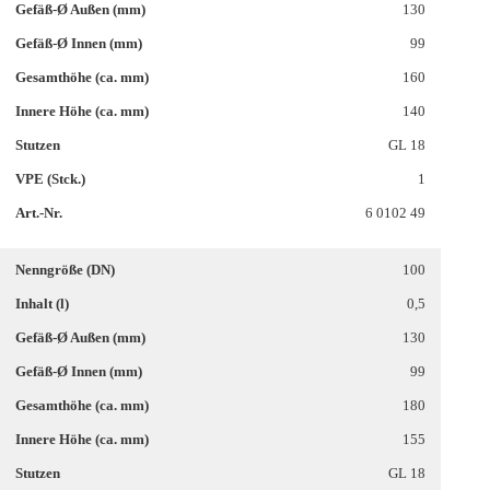
130
99
160
140
GL 18
1
6 0102 49
100
0,5
130
99
180
155
GL 18