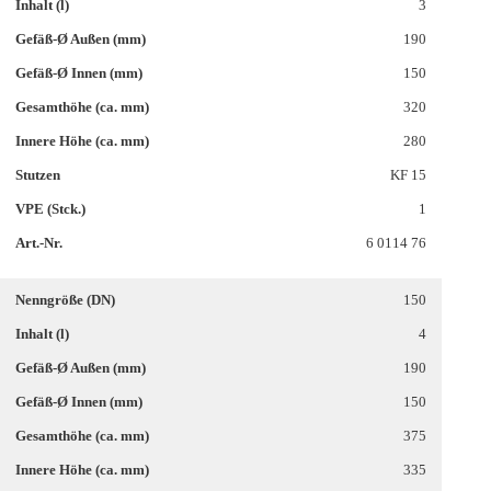
3
190
150
320
280
KF 15
1
6 0114 76
150
4
190
150
375
335