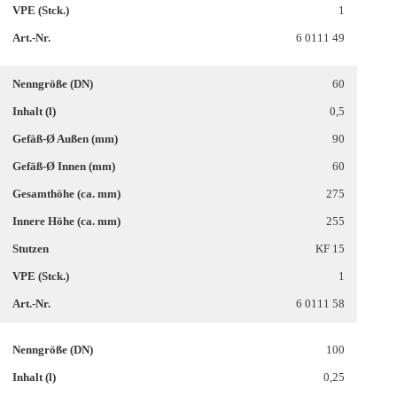
1
6 0111 49
60
0,5
90
60
275
255
KF 15
1
6 0111 58
100
0,25