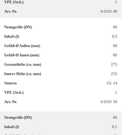
1
6 0101 49
60
0,5
90
60
275
255
GL 14
1
6 0101 58
60
0,1