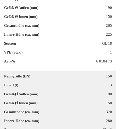
190
150
265
225
GL 18
1
6 0104 73
150
3
190
150
320
280