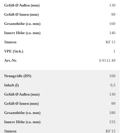
130
99
160
140
KF 15
1
6 0112 49
100
0,5
130
99
180
155
KF 15