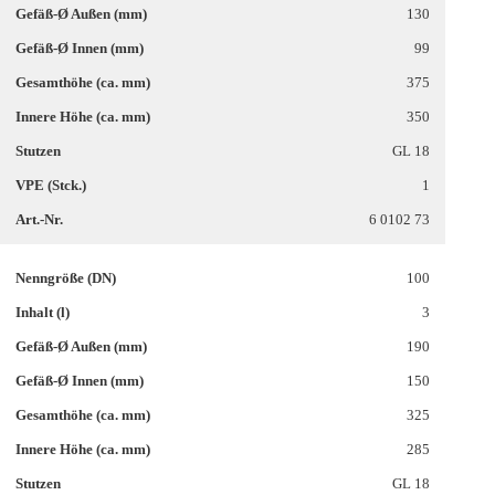
130
99
375
350
GL 18
1
6 0102 73
100
3
190
150
325
285
GL 18