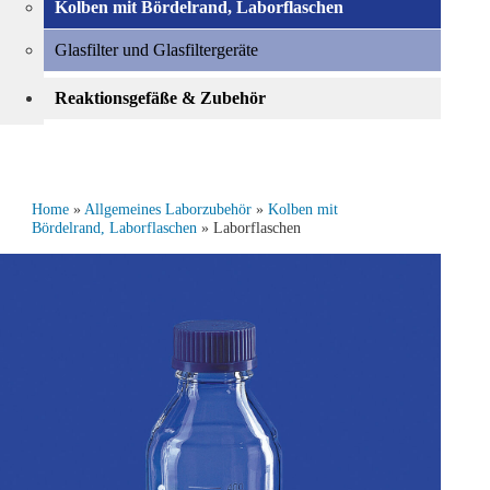
Kolben mit Bördelrand, Laborflaschen
Glasfilter und Glasfiltergeräte
Reaktionsgefäße & Zubehör
Home
»
Allgemeines Laborzubehör
»
Kolben mit
Bördelrand, Laborflaschen
» Laborflaschen