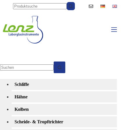
Zum
Inhalt
springen
Keine
Ergebnisse
Schliffe
Hähne
Kolben
Scheide- & Tropftrichter