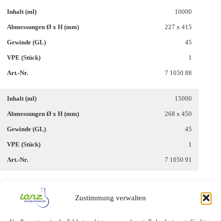
10000
227 x 415
45
1
7 1050 88
15000
268 x 450
45
1
7 1050 91
20000
Zustimmung verwalten
288 x 510
45