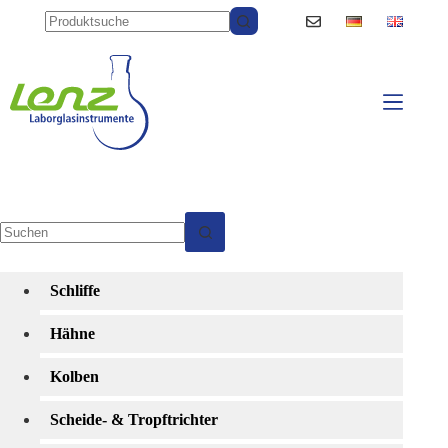
Zum
Inhalt
springen
Keine
Ergebnisse
Schliffe
Hähne
Kolben
Scheide- & Tropftrichter