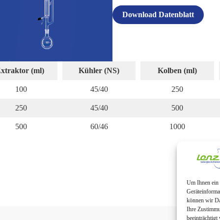
Download Datenblatt
xtraktor (ml)
Kühler (NS)
Kolben (ml)
100
45/40
250
250
45/40
500
500
60/46
1000
Um Ihnen ein 
Geräteinforma
können wir Da
Ihre Zustimmu
beeinträchtigt