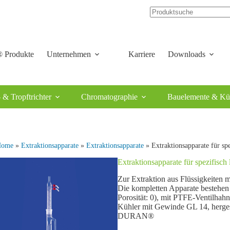
 Produkte
Unternehmen
Karriere
Downloads
 & Tropftrichter
Chromatographie
Bauelemente & Kü
Home
»
Extraktionsapparate
»
Extraktionsapparate
» Extraktionsapparate für spe
Extraktionsapparate für spezifisch 
Zur Extraktion aus Flüssigkeiten mi
Die kompletten Apparate bestehen au
Porosität: 0), mit PTFE-Ventilha
Kühler mit Gewinde GL 14, herg
DURAN®