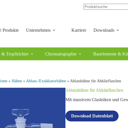
 Produkte
Unternehmen
Karriere
Downloads
 & Tropftrichter
Chromatographie
Bauelemente & Kü
Home
»
Hähne
»
Ablass-/Exsikkatorhähne
» Ablasshähne für Abklärflaschen
Ablasshähne für Abklärflaschen
Mit massivem Glasküken und Gewin
Download Datenblatt