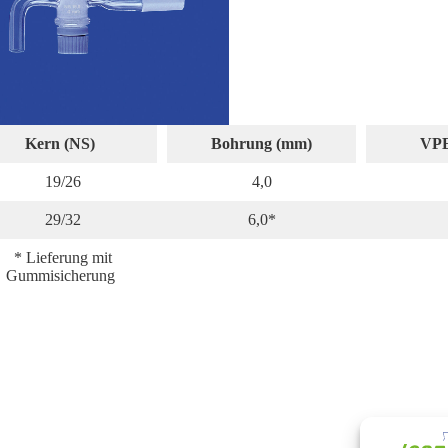
Kern (NS)
Bohrung (mm)
VPE
19/26
4,0
29/32
6,0*
* Lieferung mit
Gummisicherung